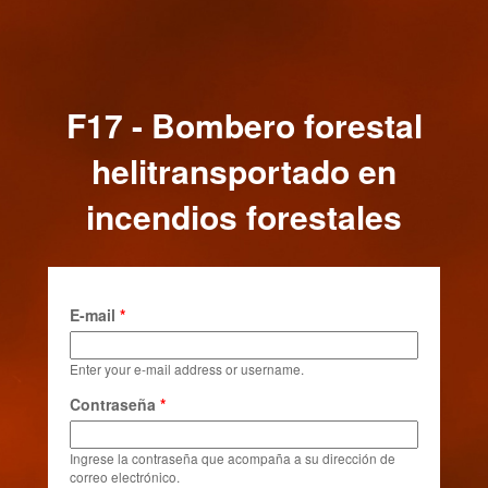
F17 - Bombero forestal
helitransportado en
incendios forestales
E-mail
*
Enter your e-mail address or username.
Contraseña
*
Ingrese la contraseña que acompaña a su dirección de
correo electrónico.